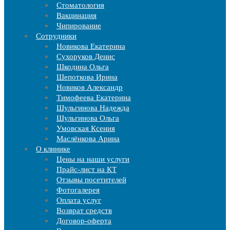
Стоматология
Вакцинация
Чипирование
Cотрудники
Новикова Екатерина
Сухоруков Денис
Шкодина Ольга
Шепоткова Ирина
Новиков Александр
Тимофеева Екатерина
Шульгинова Надежда
Шульгинова Ольга
Умовская Ксения
Маслёнкова Арина
О клинике
Цены на наши услуги
Прайс-лист на КТ
Отзывы посетителей
Фотогалерея
Оплата услуг
Возврат средств
Договор-оферта