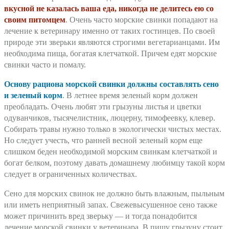
вкусной не казалась ваша еда, никогда не делитесь ею со
своим питомцем
. Очень часто морские свинки попадают на
лечение к ветеринару именно от таких гостинцев. По своей
природе эти зверьки являются строгими вегетарианцами. Им
необходима пища, богатая клетчаткой. Причем едят морские
свинки часто и помалу.
Основу рациона морской свинки должны составлять сено
и зеленый корм
. В летнее время зеленый корм должен
преобладать. Очень любят эти грызуны листья и цветки
одуванчиков, тысячелистник, люцерну, тимофеевку, клевер.
Собирать травы нужно только в экологически чистых местах.
Но следует учесть, что ранней весной зеленый корм еще
слишком беден необходимой морским свинкам клетчаткой и
богат белком, поэтому давать домашнему любимцу такой корм
следует в ограниченных количествах.
Сено для морских свинок не должно быть влажным, пыльным
или иметь неприятный запах. Свежевысушенное сено также
может причинить вред зверьку — и тогда понадобится
лечение морской свинки у ветеринара. В пищу грызуну стоит