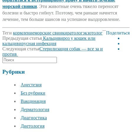
морской свинки
. Эти животные очень тяжело переносят
болезни и быстро гибнут. Поэтому, чем раньше начнется
лечение, тем больше шансов на успешное выздоровление.
Теги
кормление
морские свинки
ратолог
экзотолог
Поделиться
Post
Предыдущая статья
Кальцивироз у кошек или
navigation
кальцивирусная инфекция
Следующая статья
Стерилизация собак — все за и
против
Рубрики
Анестезия
Без рубрики
Вакцинация
Дерматология
Диагностика
Диетология