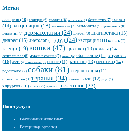
Метки
блохи
аллергия
(10)
анализы
(8)
алопеция
(6)
бешенство
(7)
анестезия
(5)
вакцинация
(18)
(14)
гельминты
(9)
демодекоз
(8)
воспаление
(7)
дерматология
(24)
диагностика
(13)
диабет
(8)
дерматит
(7)
зуд
(24)
диарея
(15)
диетолог
(11)
кастрация
(11)
кашель
(7)
кошки
(47)
клещи
(19)
кролики
(13)
крысы
(14)
опухоль
облысение
(11)
лептоспироз
(8)
морские свинки
(7)
мыши
(5)
(16)
ратолог
(13)
рентген
(14)
понос
(11)
отек
(6)
отравление
(5)
собаки
(81)
стерилизация
(11)
родентолог
(7)
терапия
(34)
узи
(12)
стоматология
(8)
травма
(6)
укус
(5)
экзотолог
(22)
хирургия
(10)
хомяки
(5)
чума
(5)
Наши услуги
Вакцинация животных
Ветеринар ортопед