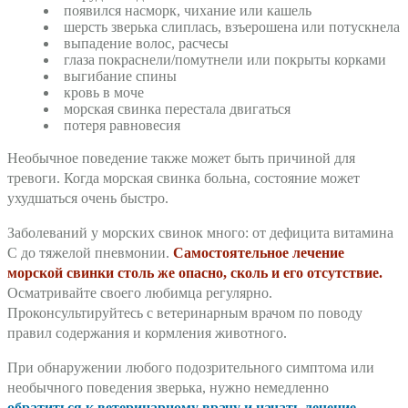
появился насморк, чихание или кашель
шерсть зверька слиплась, взъерошена или потускнела
выпадение волос, расчесы
глаза покраснели/помутнели или покрыты корками
выгибание спины
кровь в моче
морская свинка перестала двигаться
потеря равновесия
Необычное поведение также может быть причиной для
тревоги. Когда морская свинка больна, состояние может
ухудшаться очень быстро.
Заболеваний у морских свинок много: от дефицита витамина
С до тяжелой пневмонии.
Самостоятельное лечение
морской свинки столь же опасно, сколь и его отсутствие.
Осматривайте своего любимца регулярно.
Проконсультируйтесь с ветеринарным врачом по поводу
правил содержания и кормления животного.
При обнаружении любого подозрительного симптома или
необычного поведения зверька, нужно немедленно
обратиться к ветеринарному врачу и начать лечение