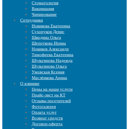
Стоматология
Вакцинация
Чипирование
Cотрудники
Новикова Екатерина
Сухоруков Денис
Шкодина Ольга
Шепоткова Ирина
Новиков Александр
Тимофеева Екатерина
Шульгинова Надежда
Шульгинова Ольга
Умовская Ксения
Маслёнкова Арина
О клинике
Цены на наши услуги
Прайс-лист на КТ
Отзывы посетителей
Фотогалерея
Оплата услуг
Возврат средств
Договор-оферта