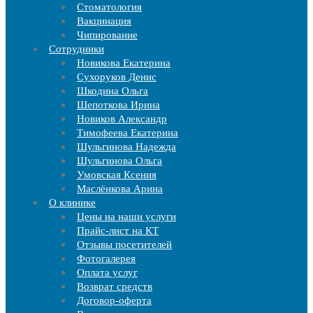
Стоматология
Вакцинация
Чипирование
Cотрудники
Новикова Екатерина
Сухоруков Денис
Шкодина Ольга
Шепоткова Ирина
Новиков Александр
Тимофеева Екатерина
Шульгинова Надежда
Шульгинова Ольга
Умовская Ксения
Маслёнкова Арина
О клинике
Цены на наши услуги
Прайс-лист на КТ
Отзывы посетителей
Фотогалерея
Оплата услуг
Возврат средств
Договор-оферта