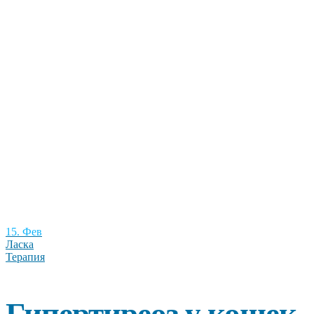
15. Фев
Ласка
Терапия
Гипертиреоз у кошек