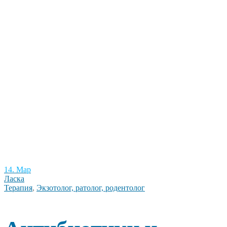
14. Мар
Ласка
Терапия
,
Экзотолог, ратолог, родентолог