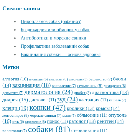
Свежие записи
Пироплазмоз собак (бабезиоз)
Брадикардия или обморок у собак
Антибиотики и морские свинки
Профилактика заболеваний собак
Вакцинация собаки — основа здоровья
Метки
блохи
аллергия
(10)
анализы
(8)
алопеция
(6)
бешенство
(7)
анестезия
(5)
вакцинация
(18)
(14)
гельминты
(9)
демодекоз
(8)
воспаление
(7)
дерматология
(24)
диагностика
(13)
диабет
(8)
дерматит
(7)
зуд
(24)
диарея
(15)
диетолог
(11)
кастрация
(11)
кашель
(7)
кошки
(47)
клещи
(19)
кролики
(13)
крысы
(14)
опухоль
облысение
(11)
лептоспироз
(8)
морские свинки
(7)
мыши
(5)
(16)
ратолог
(13)
рентген
(14)
понос
(11)
отек
(6)
отравление
(5)
собаки
(81)
стерилизация
(11)
родентолог
(7)