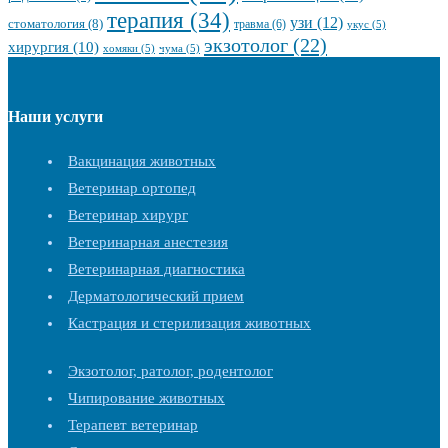
терапия
(34)
узи
(12)
стоматология
(8)
травма
(6)
укус
(5)
экзотолог
(22)
хирургия
(10)
хомяки
(5)
чума
(5)
Наши услуги
Вакцинация животных
Ветеринар ортопед
Ветеринар хирург
Ветеринарная анестезия
Ветеринарная диагностика
Дерматологический прием
Кастрация и стерилизация животных
Экзотолог, ратолог, родентолог
Чипирование животных
Терапевт ветеринар