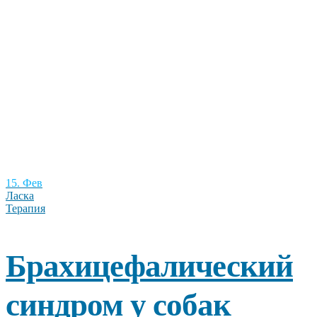
15. Фев
Ласка
Терапия
Брахицефалический
синдром у собак