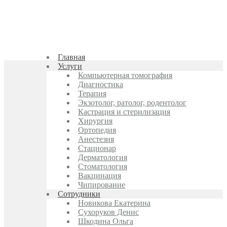
Главная
Услуги
Компьютерная томография
Диагностика
Терапия
Экзотолог, ратолог, родентолог
Кастрация и стерилизация
Хирургия
Ортопедия
Анестезия
Стационар
Дерматология
Стоматология
Вакцинация
Чипирование
Cотрудники
Новикова Екатерина
Сухоруков Денис
Шкодина Ольга