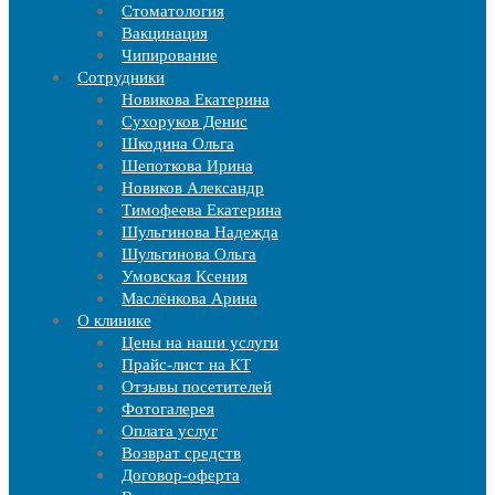
Стоматология
Вакцинация
Чипирование
Cотрудники
Новикова Екатерина
Сухоруков Денис
Шкодина Ольга
Шепоткова Ирина
Новиков Александр
Тимофеева Екатерина
Шульгинова Надежда
Шульгинова Ольга
Умовская Ксения
Маслёнкова Арина
О клинике
Цены на наши услуги
Прайс-лист на КТ
Отзывы посетителей
Фотогалерея
Оплата услуг
Возврат средств
Договор-оферта