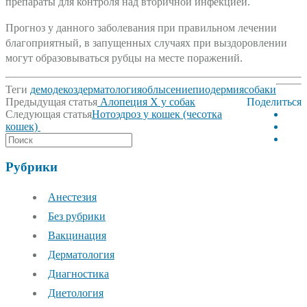
препараты для контроля над вторичной инфекцией.
Прогноз у данного заболевания при правильном лечении
благоприятный, в запущенных случаях при выздоровлении
могут образовываться рубцы на месте поражений.
Теги
демодекоз
дерматология
облысение
пиодермия
собаки
Post
Предыдущая статья
Алопеция Х у собак
Поделиться
navigation
Следующая статья
Нотоэдроз у кошек (чесотка
кошек)
Рубрики
Анестезия
Без рубрики
Вакцинация
Дерматология
Диагностика
Диетология