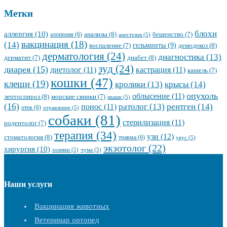
Метки
блохи
аллергия
(10)
анализы
(8)
алопеция
(6)
бешенство
(7)
анестезия
(5)
вакцинация
(18)
(14)
гельминты
(9)
демодекоз
(8)
воспаление
(7)
дерматология
(24)
диагностика
(13)
диабет
(8)
дерматит
(7)
зуд
(24)
диарея
(15)
диетолог
(11)
кастрация
(11)
кашель
(7)
кошки
(47)
клещи
(19)
кролики
(13)
крысы
(14)
опухоль
облысение
(11)
лептоспироз
(8)
морские свинки
(7)
мыши
(5)
(16)
ратолог
(13)
рентген
(14)
понос
(11)
отек
(6)
отравление
(5)
собаки
(81)
стерилизация
(11)
родентолог
(7)
терапия
(34)
узи
(12)
стоматология
(8)
травма
(6)
укус
(5)
экзотолог
(22)
хирургия
(10)
хомяки
(5)
чума
(5)
Наши услуги
Вакцинация животных
Ветеринар ортопед