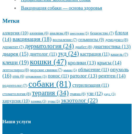
Вакцинация собаки — основа здоровья
Метки
блохи
аллергия
(10)
анализы
(8)
алопеция
(6)
бешенство
(7)
анестезия
(5)
вакцинация
(18)
(14)
гельминты
(9)
демодекоз
(8)
воспаление
(7)
дерматология
(24)
диагностика
(13)
диабет
(8)
дерматит
(7)
зуд
(24)
диарея
(15)
диетолог
(11)
кастрация
(11)
кашель
(7)
кошки
(47)
клещи
(19)
кролики
(13)
крысы
(14)
опухоль
облысение
(11)
лептоспироз
(8)
морские свинки
(7)
мыши
(5)
(16)
ратолог
(13)
рентген
(14)
понос
(11)
отек
(6)
отравление
(5)
собаки
(81)
стерилизация
(11)
родентолог
(7)
терапия
(34)
узи
(12)
стоматология
(8)
травма
(6)
укус
(5)
экзотолог
(22)
хирургия
(10)
хомяки
(5)
чума
(5)
Наши услуги