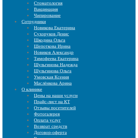
Стоматология
Вакцинация
Чипирование
Cотрудники
Новикова Екатерина
Сухоруков Денис
Шкодина Ольга
Шепоткова Ирина
Новиков Александр
Тимофеева Екатерина
Шульгинова Надежда
Шульгинова Ольга
Умовская Ксения
Маслёнкова Арина
О клинике
Цены на наши услуги
Прайс-лист на КТ
Отзывы посетителей
Фотогалерея
Оплата услуг
Возврат средств
Договор-оферта