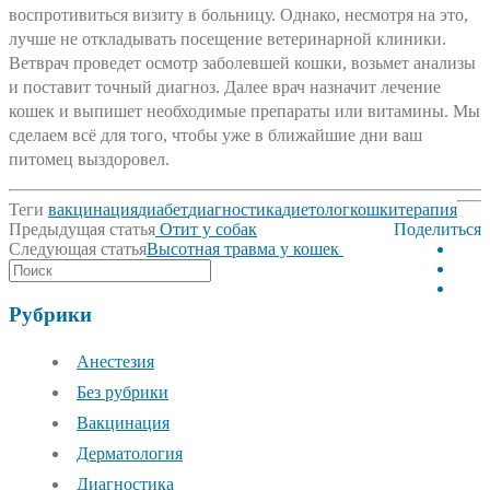
воспротивиться визиту в больницу. Однако, несмотря на это,
лучше не откладывать посещение ветеринарной клиники.
Ветврач проведет осмотр заболевшей кошки, возьмет анализы
и поставит точный диагноз. Далее врач назначит лечение
кошек и выпишет необходимые препараты или витамины. Мы
сделаем всё для того, чтобы уже в ближайшие дни ваш
питомец выздоровел.
Теги
вакцинация
диабет
диагностика
диетолог
кошки
терапия
Post
Предыдущая статья
Отит у собак
Поделиться
navigation
Следующая статья
Высотная травма у кошек
Рубрики
Анестезия
Без рубрики
Вакцинация
Дерматология
Диагностика