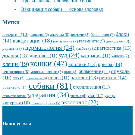
Профилактика заболеваний собак
Вакцинация собаки — основа здоровья
Метки
блохи
аллергия
(10)
анализы
(8)
алопеция
(6)
бешенство
(7)
анестезия
(5)
вакцинация
(18)
(14)
гельминты
(9)
демодекоз
(8)
воспаление
(7)
дерматология
(24)
диагностика
(13)
диабет
(8)
дерматит
(7)
зуд
(24)
диарея
(15)
диетолог
(11)
кастрация
(11)
кашель
(7)
кошки
(47)
клещи
(19)
кролики
(13)
крысы
(14)
опухоль
облысение
(11)
лептоспироз
(8)
морские свинки
(7)
мыши
(5)
(16)
ратолог
(13)
рентген
(14)
понос
(11)
отек
(6)
отравление
(5)
собаки
(81)
стерилизация
(11)
родентолог
(7)
терапия
(34)
узи
(12)
стоматология
(8)
травма
(6)
укус
(5)
экзотолог
(22)
хирургия
(10)
хомяки
(5)
чума
(5)
Наши услуги