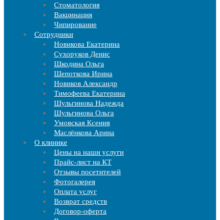
Стоматология
Вакцинация
Чипирование
Cотрудники
Новикова Екатерина
Сухоруков Денис
Шкодина Ольга
Шепоткова Ирина
Новиков Александр
Тимофеева Екатерина
Шульгинова Надежда
Шульгинова Ольга
Умовская Ксения
Маслёнкова Арина
О клинике
Цены на наши услуги
Прайс-лист на КТ
Отзывы посетителей
Фотогалерея
Оплата услуг
Возврат средств
Договор-оферта