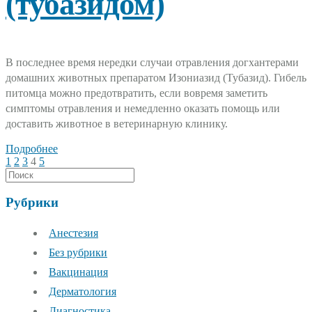
(тубазидом)
В последнее время нередки случаи отравления догхантерами
домашних животных препаратом Изониазид (Тубазид). Гибель
питомца можно предотвратить, если вовремя заметить
симптомы отравления и немедленно оказать помощь или
доставить животное в ветеринарную клинику.
Подробнее
Пагинация
1
2
3
4
5
записей
Рубрики
Анестезия
Без рубрики
Вакцинация
Дерматология
Диагностика